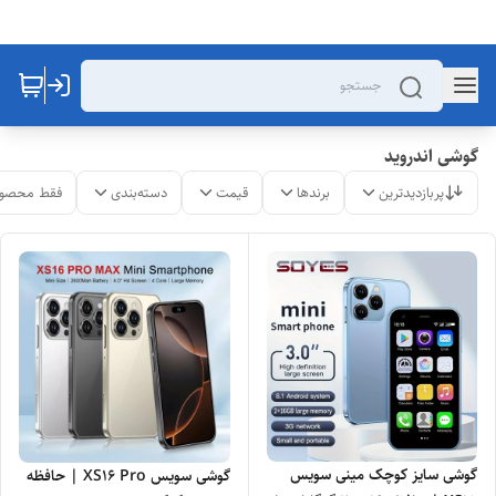
گوشی اندروید
پربازدیدترین
برندها
قیمت
دسته‌بندی
فقط محصول
گوشی سایز کوچک مینی سویس
گوشی سویس XS16 Pro | حافظه