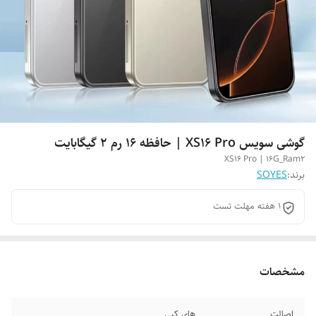
گوشی سویس XS16 Pro | حافظه 16 رم 2 گیگابایت
XS16 Pro | 16G_Ram2
برند:
SOYES
1 هفته مهلت تست
مشخصات
اصالت
های کپی