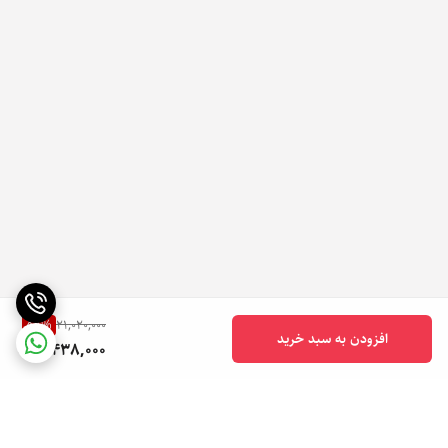
59
%
21,020,000
افزودن به سبد خرید
8,438,000