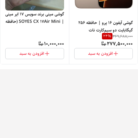
گوشی مینی برند سویس 17 ایر مینی
| SOYES CX 17Air Mini (حافظه
گوشی آیفون 16 پرو | حافظه 256
16گیگابایت و رام2 گیگابایت) | فول
گیگابایت دو سیم‌کارت نات
پک 4.5اینچ ( 7روز گارانتی سلامت)
24
%
369,688,000
اکتیو٫بدون ریجستر
10,000,000
277,500,000
افزودن به سبد
افزودن به سبد