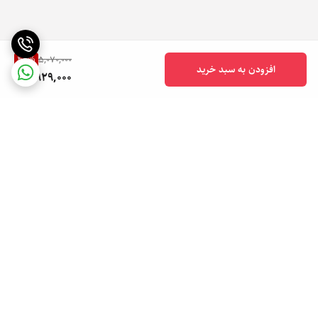
LCD
فناوري
42
%
5,070,000
TFT
افزودن به سبد خرید
2,929,000
بازه‌ي سايز صفحه نمايش
2.0 تا 2.4 اینچ
اندازه
2.4 اینچ
رزولوشن
320 × 240
برگشت به بالا
تراکم پيکسلي
167 پیکسل بر هر اینچ
تعداد رنگ
256 هزار رنگ
محافظت