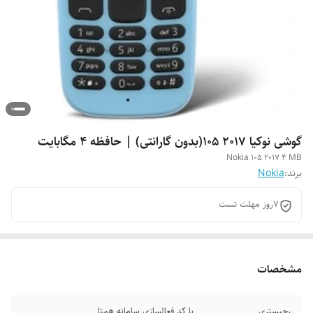
گوشی نوکیا 2017 105(بدون گارانتی) | حافظه 4 مگابایت
Nokia 105 2017 4 MB
برند:
Nokia
۷روز مهلت تست
مشخصات
رجیستری
با کد فعالسازی سامانه همتا