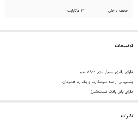
حافظه داخلی
۳۲ مگابایت
توضیحات
دارای باتری بسیار قوی 8800 آمپر
پشتیبانی از سه سیمکارت و یک رم همزمان
دارای پاور بانک فست‌شارژ
دارای رادیو عالی . چراغ قوه بسیار قوی . دوربین و…
بدنه‌ای مستحکم و ضده‌ضربه و بسیار شیک و دلنشین
نظرات