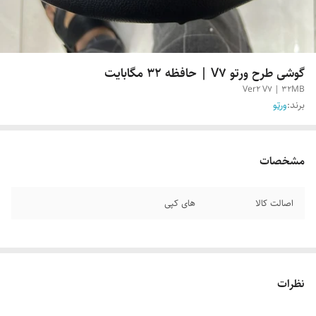
گوشی طرح ورتو V7 | حافظه ۳۲ مگابایت
Ver2 V7 | 32MB
برند:
ورتو
مشخصات
اصالت کالا
های کپی
نظرات